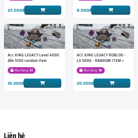
25.000đ
8.000đ
Acc KING LEGACY Level 4000
ACC KING LEGACY ROBLOX -
đến 5100 random item
LV 5000 - RANDOM ITEM +
SWORD
Kho hàng:
51
Kho hàng:
10
16.000đ
20.000đ
Liên hệ