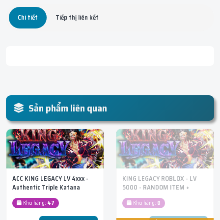
Chi tiết
Tiếp thị liên kết
Sản phẩm liên quan
ACC KING LEGACY LV 4xxx -
KING LEGACY ROBLOX - LV
Authentic Triple Katana
5000 - RANDOM ITEM +
Sword và nhiều item đỏ khác
SWORD
Kho hàng:
47
Kho hàng:
0