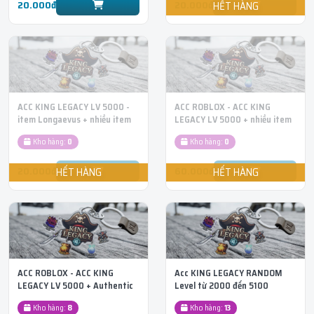
20.000đ
20.000đ
ACC KING LEGACY LV 5000 -
ACC ROBLOX - ACC KING
item Longaevus + nhiều item
LEGACY LV 5000 + nhiều item
đỏ khác
đỏ khác + TRÁI BỘT RƯƠNG
Kho hàng:
0
Kho hàng:
0
20.000đ
60.000đ
ACC ROBLOX - ACC KING
Acc KING LEGACY RANDOM
LEGACY LV 5000 + Authentic
Level từ 2000 đến 5100
Triple Katana Sword
Kho hàng:
8
Kho hàng:
13