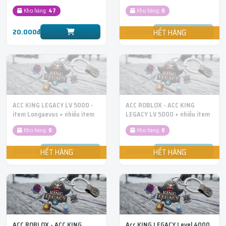
Sword và nhiều item đỏ khác
SWORD
Kho hàng:
47
Kho hàng:
0
20.000đ
20.000đ
ACC KING LEGACY LV 5000 -
ACC ROBLOX - ACC KING
item Longaevus + nhiều item
LEGACY LV 5000 + nhiều item
đỏ khác
đỏ khác + TRÁI BỘT RƯƠNG
Kho hàng:
0
Kho hàng:
0
20.000đ
60.000đ
ACC ROBLOX - ACC KING
Acc KING LEGACY Level 4000