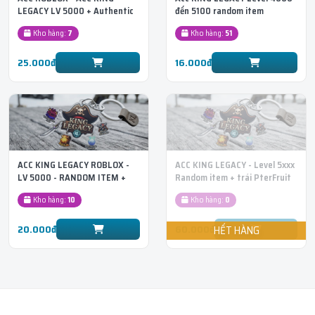
LEGACY LV 5000 + Authentic
đến 5100 random item
Triple Katana Sword
Kho hàng:
7
Kho hàng:
51
25.000đ
16.000đ
ACC KING LEGACY ROBLOX -
ACC KING LEGACY - Level 5xxx
LV 5000 - RANDOM ITEM +
Random item + trái PterFruit
SWORD
Kho hàng:
10
Kho hàng:
0
20.000đ
60.000đ