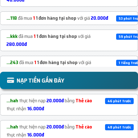
...118
đã mua
1
1 đơn hàng tại shop
với giá
20.000đ
53 phút tr
...kkk
đã mua
1
1 đơn hàng tại shop
với giá
59 phút tr
280.000đ
...243
đã mua
1
1 đơn hàng tại shop
với giá
1 tiếng trư
16.000đ
NẠP TIỀN GẦN ĐÂY
...777
đã mua
1
1 đơn hàng tại shop
với giá
1 tiếng trư
20.000đ
...hah
thực hiện nạp
20.000đ
bằng
Thẻ cào
46 phút trước
thực nhận
16.000đ
...777
đã mua
1
1 đơn hàng tại shop
với giá
1 tiếng trư
100.000đ
...hah
thực hiện nạp
20.000đ
bằng
Thẻ cào
48 phút trước
thực nhận
16.000đ