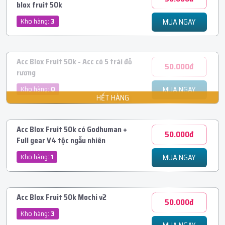
blox fruit 50k
Kho hàng:
3
MUA NGAY
Acc Blox Fruit 50k - Acc có 5 trái đỏ
50.000đ
rương
Kho hàng:
0
MUA NGAY
Acc Blox Fruit 50k có Godhuman +
50.000đ
Full gear V4 tộc ngẫu nhiên
Kho hàng:
1
MUA NGAY
Acc Blox Fruit 50k Mochi v2
50.000đ
Kho hàng:
3