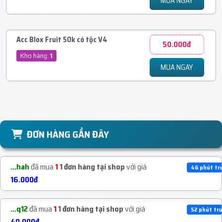
MUA NGAY
Acc Blox Fruit 50k có tộc V4
50.000đ
Kho hàng:
1
MUA NGAY
ĐƠN HÀNG GẦN ĐÂY
...hah
đã mua
1
1 đơn hàng tại shop
với giá
46 phút tr
16.000đ
...q12
đã mua
1
1 đơn hàng tại shop
với giá
52 phút tr
40.000đ