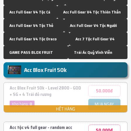
Acc Full Gear V4 Tộc Cá
Acc Full Gear V4 Tộc Thiên Thần
Acc Full Gear V4 Tộc Thỏ
Acc Full Gear V4 Tộc Người
Acc Full Gear V4 Tộc Draco
Acc 7 Tộc Full Gear V4
GAME PASS BLOX FRUIT
Trái Ác Quỷ Vĩnh Viễn
Acc Blox Fruit 50k
Acc Blox Fruit 50k - Level 2800 - GOD
50.000đ
+ SG + 4 Trái đỏ rương
Kho hàng:
0
MUA NGAY
Acc tộc v4 full gear - random acc
50.000đ