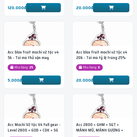
120.000đ
20.000đ
Acc blox fruit mochi v2 tộc v4
Acc blox fruit mochi v2 tộc v4
5k - Túi mù thử vận may
20k - Túi mù tỷ lệ trúng 25%
Kho hàng:
25
Kho hàng:
6
5.000đ
20.000đ
Acc Mochi V2 tộc V4 Full gear -
Acc 2800 + GHM + SGT +
Level 2800 + GOD + CDK + SG
MẢNH MŨ, MẢNH GƯƠNG +
+ Race Sky
SANGUINE ART (Huyết quỷ