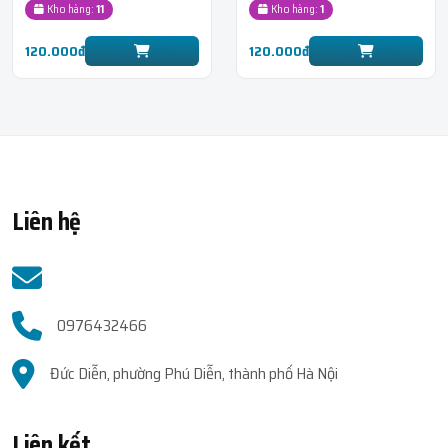
Kho hàng:
11
Kho hàng:
1
thuật) + MOCHI V2
120.000đ
120.000đ
Liên hệ
0976432466
Đức Diễn, phường Phú Diễn, thành phố Hà Nội
Liên kết