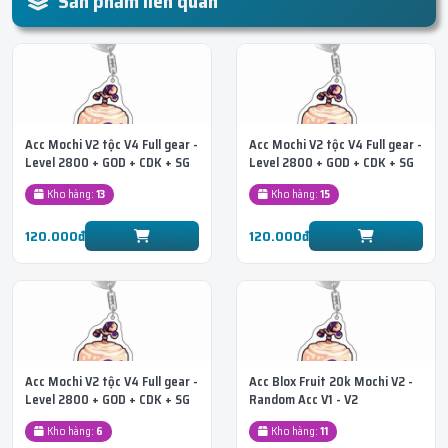
Sản phẩm liên quan
Acc Mochi V2 tộc V4 Full gear -
Acc Mochi V2 tộc V4 Full gear -
Level 2800 + GOD + CDK + SG
Level 2800 + GOD + CDK + SG
+ Race Cyborg
+ Race Ghoul
Kho hàng:
13
Kho hàng:
15
120.000đ
120.000đ
Acc Mochi V2 tộc V4 Full gear -
Acc Blox Fruit 20k Mochi V2 -
Level 2800 + GOD + CDK + SG
Random Acc V1 - V2
+ Race Fish
Kho hàng:
6
Kho hàng:
11