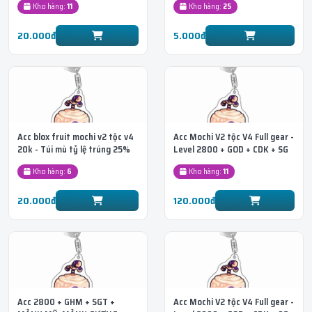
Kho hàng:
11
Kho hàng:
25
20.000đ
5.000đ
Acc blox fruit mochi v2 tộc v4
Acc Mochi V2 tộc V4 Full gear -
20k - Túi mù tỷ lệ trúng 25%
Level 2800 + GOD + CDK + SG
+ Race Sky
Kho hàng:
6
Kho hàng:
11
20.000đ
120.000đ
Acc 2800 + GHM + SGT +
Acc Mochi V2 tộc V4 Full gear -