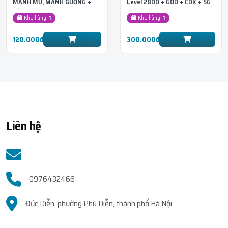
MẢNH MŨ, MẢNH GƯƠNG +
Level 2800 + GOD + CDK + SG
SANGUINE ART (Huyết quỷ
+ Race DRACO
Kho hàng:
1
Kho hàng:
1
thuật) + MOCHI V2
120.000đ
300.000đ
Liên hệ
0976432466
Đức Diễn, phường Phú Diễn, thành phố Hà Nội