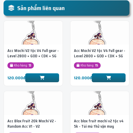
Sản phẩm liên quan
Acc Mochi V2 tộc V4 Full gear -
Acc Mochi V2 tộc V4 Full gear -
Level 2800 + GOD + CDK + SG
Level 2800 + GOD + CDK + SG
+ Race Cyborg
+ Race Ghoul
Kho hàng:
13
Kho hàng:
15
120.000đ
120.000đ
Acc Blox Fruit 20k Mochi V2 -
Acc blox fruit mochi v2 tộc v4
Random Acc V1 - V2
5k - Túi mù thử vận may