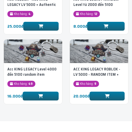
LEGACY LV 5000 + Authentic
Level từ 2000 đến 5100
Triple Katana Sword
Kho hàng:
4
Kho hàng:
12
25.000đ
8.000đ
Acc KING LEGACY Level 4000
ACC KING LEGACY ROBLOX -
đến 5100 random item
LV 5000 - RANDOM ITEM +
SWORD
Kho hàng:
49
Kho hàng:
9
16.000đ
20.000đ