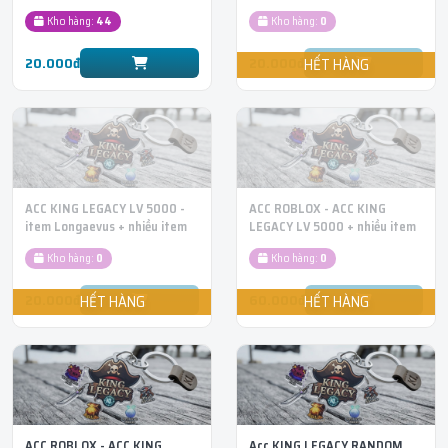
Sword và nhiều item đỏ khác
SWORD
Kho hàng:
44
Kho hàng:
0
20.000đ
20.000đ
ACC KING LEGACY LV 5000 -
ACC ROBLOX - ACC KING
item Longaevus + nhiều item
LEGACY LV 5000 + nhiều item
đỏ khác
đỏ khác + TRÁI BỘT RƯƠNG
Kho hàng:
0
Kho hàng:
0
20.000đ
60.000đ
ACC ROBLOX - ACC KING
Acc KING LEGACY RANDOM