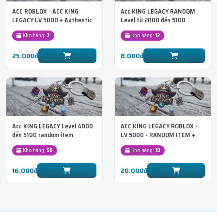
ACC ROBLOX - ACC KING
Acc KING LEGACY RANDOM
LEGACY LV 5000 + Authentic
Level từ 2000 đến 5100
Triple Katana Sword
Kho hàng:
7
Kho hàng:
12
25.000đ
8.000đ
Acc KING LEGACY Level 4000
ACC KING LEGACY ROBLOX -
đến 5100 random item
LV 5000 - RANDOM ITEM +
SWORD
Kho hàng:
50
Kho hàng:
10
16.000đ
20.000đ