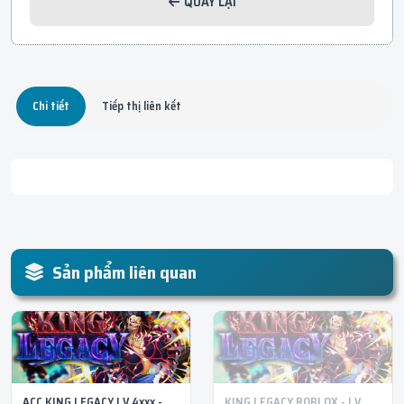
QUAY LẠI
Chi tiết
Tiếp thị liên kết
Sản phẩm liên quan
ACC KING LEGACY LV 4xxx -
KING LEGACY ROBLOX - LV