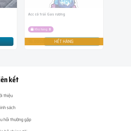
Acc có trái Gas rương
Kho hàng:
0
16.000đ
iên kết
ới thiệu
ính sách
u hỏi thường gặp