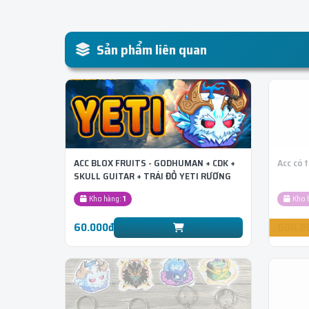
Sản phẩm liên quan
ACC BLOX FRUITS - GODHUMAN + CDK +
Acc có 
SKULL GUITAR + TRÁI ĐỎ YETI RƯƠNG
Kho hàng:
1
Kho 
60.000đ
600.0