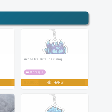
Acc có trái Kitsune rương
Kho hàng:
0
80.000đ