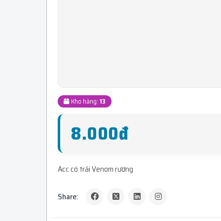
Kho hàng:
13
8.000đ
Acc có trái Venom rương
Share: