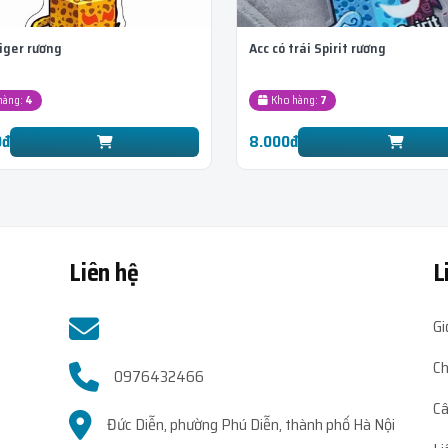
tiger rương
Acc có trái Spirit rương
hàng:
4
Kho hàng:
7
0đ
8.000đ
Liên hệ
L
Gi
Ch
0976432466
Câ
Đức Diễn, phường Phú Diễn, thành phố Hà Nội