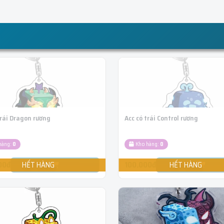
trái Dragon rương
Acc có trái Control rương
hàng:
0
Kho hàng:
0
00đ
100.000đ