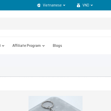
Vietnamese
VND
ử
Affiliate Program
Blogs