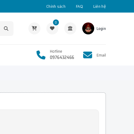
Chính sách
FAQ
Liên hệ
0
Login
Hotline
Email
0976432466