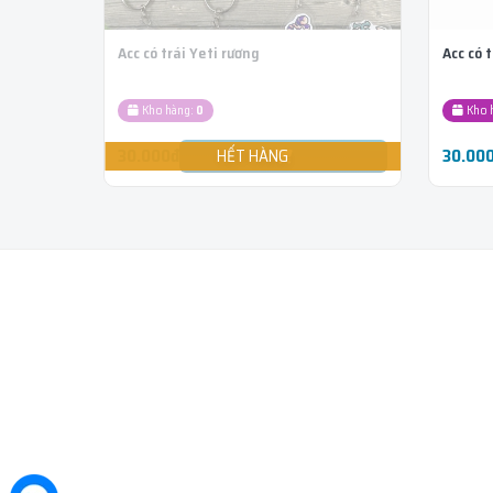
Acc có trái Yeti rương
Acc có 
Kho hàng:
0
Kho 
30.000đ
30.00