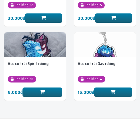
Kho hàng:
12
Kho hàng:
5
30.000đ
30.000đ
Acc có trái Spirit rương
Acc có trái Gas rương
Kho hàng:
10
Kho hàng:
4
8.000đ
16.000đ