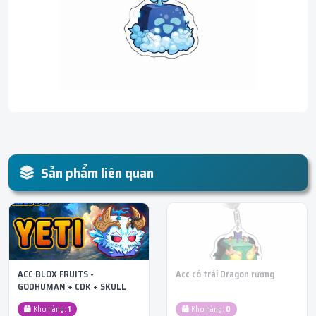
Sản phẩm liên quan
ACC BLOX FRUITS -
Acc có trái Dragon rương
GODHUMAN + CDK + SKULL
GUITAR + TRÁI ĐỎ YETI
Kho hàng:
1
Kho hàng:
0
RƯƠNG