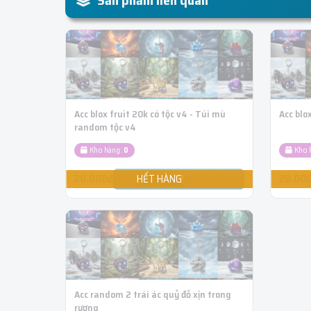
Sản phẩm liên quan
Acc blox fruit 20k có tộc v4 - Túi mù
Acc blo
random tộc v4
Kho hàng:
0
Kho 
20.000đ
20.00
Acc random 2 trái ác quỷ đỏ xịn trong
rương