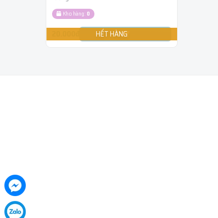
Kho hàng:
0
20.000đ