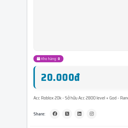
Kho hàng:
0
20.000đ
Acc Roblox 20k - Sở hữu Acc 2800 level + God - Ra
Share: