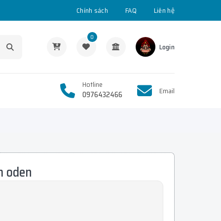
Chính sách
FAQ
Liên hệ
0
Login
Hotline
Email
0976432466
m oden