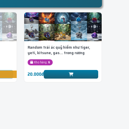
Random trái ác quỷ hiếm như tiger,
yeti, kitsune, gas... trong rương
Kho hàng:
6
20.000đ