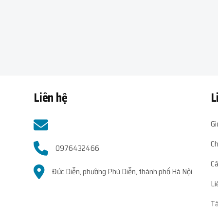
Liên hệ
L
Gi
Ch
0976432466
Câ
Đức Diễn, phường Phú Diễn, thành phố Hà Nội
Li
Tà