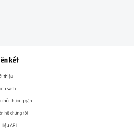
iên kết
ới thiệu
ính sách
u hỏi thường gặp
ên hệ chúng tôi
i liệu API