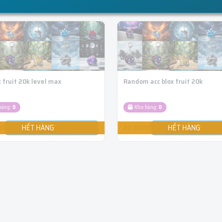
x fruit 20k level max
Random acc blox fruit 20k
hàng:
0
Kho hàng:
0
0đ
20.000đ