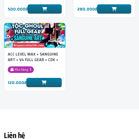
500.000đ
280.000đ
ACC LEVEL MAX + SANGUINE
ART + V4 FULL GEAR + CDK +
SG + Tộc Cá
Kho hàng:
1
120.000đ
Liên hệ