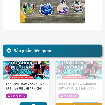
Sản phẩm liên quan
ACC LEVEL MAX + SANGUINE
ACC LEVEL MAX + SANGUINE
ART + V4 FULL GEAR + CDK +
ART + V4 FULL GEAR + CDK +
SG + Tộc Thiên Thần
SG Tộc Quỷ
Kho hàng:
16
Kho hàng:
0