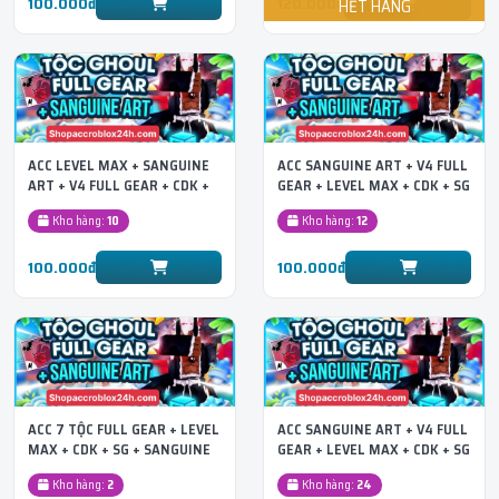
100.000đ
120.000đ
ACC LEVEL MAX + SANGUINE
ACC SANGUINE ART + V4 FULL
ART + V4 FULL GEAR + CDK +
GEAR + LEVEL MAX + CDK + SG
SG TỘC THỎ
+ Tộc Người
Kho hàng:
10
Kho hàng:
12
100.000đ
100.000đ
ACC 7 TỘC FULL GEAR + LEVEL
ACC SANGUINE ART + V4 FULL
MAX + CDK + SG + SANGUINE
GEAR + LEVEL MAX + CDK + SG
ART
+ Tộc DRACO
Kho hàng:
2
Kho hàng:
24