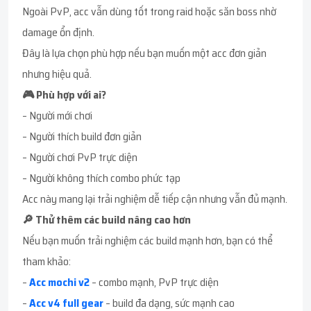
Ngoài PvP, acc vẫn dùng tốt trong raid hoặc săn boss nhờ
damage ổn định.
Đây là lựa chọn phù hợp nếu bạn muốn một acc đơn giản
nhưng hiệu quả.
🎮 Phù hợp với ai?
– Người mới chơi
– Người thích build đơn giản
– Người chơi PvP trực diện
– Người không thích combo phức tạp
Acc này mang lại trải nghiệm dễ tiếp cận nhưng vẫn đủ mạnh.
🔎 Thử thêm các build nâng cao hơn
Nếu bạn muốn trải nghiệm các build mạnh hơn, bạn có thể
tham khảo:
–
Acc mochi v2
– combo mạnh, PvP trực diện
–
Acc v4 full gear
– build đa dạng, sức mạnh cao