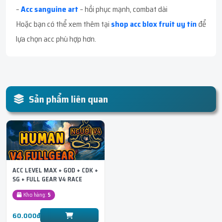
–
Acc sanguine art
– hồi phục mạnh, combat dài
Hoặc bạn có thể xem thêm tại
shop acc blox fruit uy tín
để
lựa chọn acc phù hợp hơn.
Sản phẩm liên quan
ACC LEVEL MAX + GOD + CDK +
SG + FULL GEAR V4 RACE
HUMAN
Kho hàng:
5
60.000đ