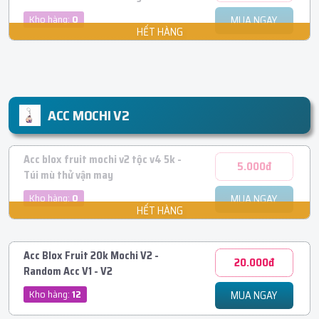
Kho hàng:
0
MUA NGAY
ACC MOCHI V2
Acc blox fruit mochi v2 tộc v4 5k -
5.000đ
Túi mù thử vận may
Kho hàng:
0
MUA NGAY
Acc Blox Fruit 20k Mochi V2 -
20.000đ
Random Acc V1 - V2
Kho hàng:
12
MUA NGAY