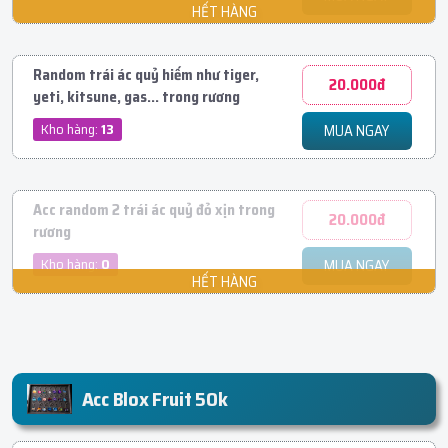
Random trái ác quỷ hiếm như tiger,
20.000đ
yeti, kitsune, gas... trong rương
Kho hàng:
13
MUA NGAY
Acc random 2 trái ác quỷ đỏ xịn trong
20.000đ
rương
Kho hàng:
0
MUA NGAY
Acc Blox Fruit 50k