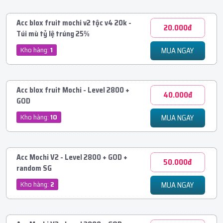
Acc blox fruit mochi v2 tộc v4 20k -
20.000đ
Túi mù tỷ lệ trúng 25%
Kho hàng:
1
MUA NGAY
Acc blox fruit Mochi - Level 2800 +
40.000đ
GOD
Kho hàng:
10
MUA NGAY
Acc Mochi V2 - Level 2800 + GOD +
50.000đ
random SG
Kho hàng:
2
MUA NGAY