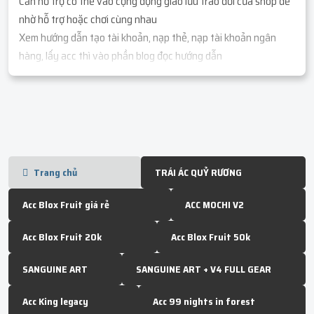
Cần hỗ trợ có thể vào cộng động giao lưu trao đổi của shop để
nhờ hỗ trợ hoặc chơi cùng nhau
Xem hướng dẫn tạo tài khoản, nạp thẻ, nạp tài khoản ngân
hàng, lấy acc thì vào phần blog đọc hướng dẫn
Trang chủ
TRÁI ÁC QUỶ RƯƠNG
Acc Blox Fruit giá rẻ
ACC MOCHI V2
Acc Blox Fruit 20k
Acc Blox Fruit 50k
SANGUINE ART
SANGUINE ART + V4 FULL GEAR
Acc King legacy
Acc 99 nights in forest