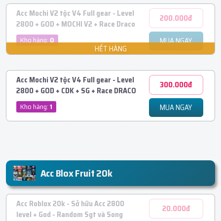
Acc Mochi V2 tộc V4 Full gear - Level
200.000đ
2800 + GOD + MOCHI V2 + Race Draco
Kho hàng:
0
MUA NGAY
Acc Mochi V2 tộc V4 Full gear - Level
300.000đ
2800 + GOD + CDK + SG + Race DRACO
Kho hàng:
1
MUA NGAY
Acc Blox Fruit 20k
Acc Roblox 20k - Sở hữu Acc 2800
20.000đ
level + God - Random Sgt và Song