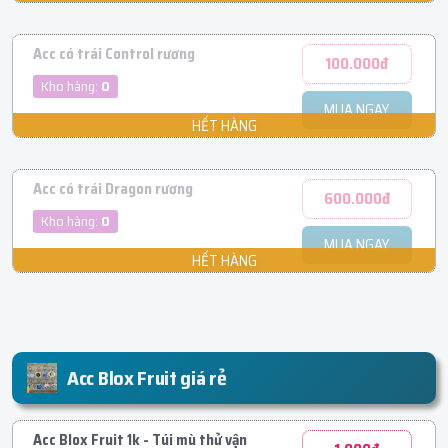
Acc có trái Control rương
100.000đ
Kho hàng:
0
MUA NGAY
Acc có trái Dragon rương
600.000đ
Kho hàng:
0
MUA NGAY
Acc Blox Fruit giá rẻ
Acc Blox Fruit 1k - Túi mù thử vận