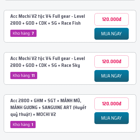
Acc Mochi V2 tộc V4 Full gear - Level
120.000đ
2800 + GOD + CDK + SG + Race Fish
Kho hàng:
7
MUA NGAY
Acc Mochi V2 tộc V4 Full gear - Level
120.000đ
2800 + GOD + CDK + SG + Race Sky
Kho hàng:
11
MUA NGAY
Acc 2800 + GHM + SGT + MẢNH MŨ,
120.000đ
MẢNH GƯƠNG + SANGUINE ART (Huyết
quỷ thuật) + MOCHI V2
MUA NGAY
Kho hàng:
1