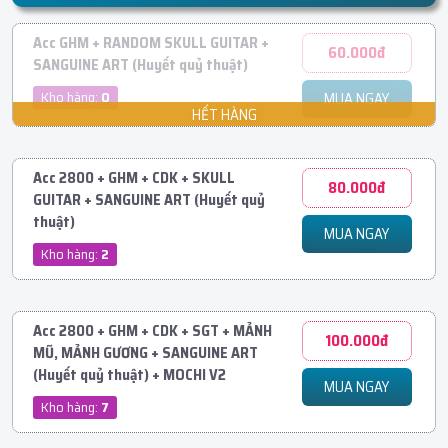
Acc GHM + RANDOM SKULL GUITAR +
60.000đ
SANGUINE ART (Huyết quỷ thuật)
Kho hàng:
0
MUA NGAY
Acc 2800 + GHM + CDK + SKULL
80.000đ
GUITAR + SANGUINE ART (Huyết quỷ
thuật)
MUA NGAY
Kho hàng:
2
Acc 2800 + GHM + CDK + SGT + MẢNH
100.000đ
MŨ, MẢNH GƯƠNG + SANGUINE ART
(Huyết quỷ thuật) + MOCHI V2
MUA NGAY
Kho hàng:
7