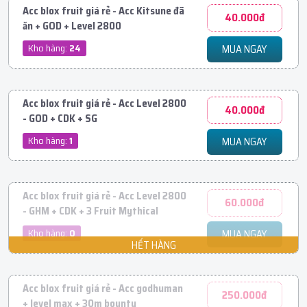
Acc blox fruit giá rẻ - Acc Kitsune đã
40.000đ
ăn + GOD + Level 2800
Kho hàng:
24
MUA NGAY
Acc blox fruit giá rẻ - Acc Level 2800
40.000đ
- GOD + CDK + SG
Kho hàng:
1
MUA NGAY
Acc blox fruit giá rẻ - Acc Level 2800
60.000đ
- GHM + CDK + 3 Fruit Mythical
Kho hàng:
0
MUA NGAY
Acc blox fruit giá rẻ - Acc godhuman
250.000đ
+ level max + 30m bounty