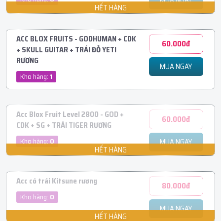
MUA NGAY
ACC BLOX FRUITS - GODHUMAN + CDK
60.000đ
+ SKULL GUITAR + TRÁI ĐỎ YETI
RƯƠNG
MUA NGAY
Kho hàng:
1
Acc Blox Fruit Level 2800 - GOD +
60.000đ
CDK + SG + TRÁI TIGER RƯƠNG
Kho hàng:
0
MUA NGAY
Acc có trái Kitsune rương
80.000đ
Kho hàng:
0
MUA NGAY