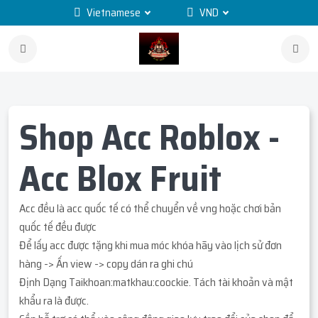
Vietnamese
VND
Shop Acc Roblox -
Acc Blox Fruit
Acc đều là acc quốc tế có thể chuyển về vng hoặc chơi bản
quốc tế đều được
Để lấy acc được tặng khi mua móc khóa hãy vào lịch sử đơn
hàng -> Ấn view -> copy dán ra ghi chú
Định Dạng Taikhoan:matkhau:coockie. Tách tài khoản và mật
khẩu ra là được.